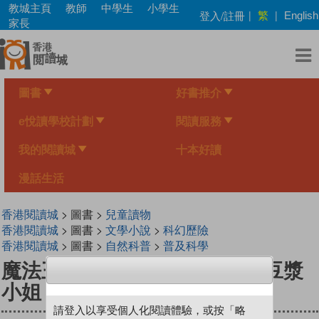
Skip
教城主頁
教師
中學生
小學生
繁
登入/註冊
|
|
English
to
家長
main
content
圖書
好書推介
e悅讀學校計劃
閱讀服務
我的閱讀城
十本好讀
漫話生活
香港閱讀城
> 圖書 >
兒童讀物
香港閱讀城
> 圖書 >
文學小說
>
科幻歷險
香港閱讀城
> 圖書 >
自然科普
>
普及科學
魔法王子新傳 3 牛角包將軍與豆漿
小姐
請登入以享受個人化閱讀體驗，或按「略