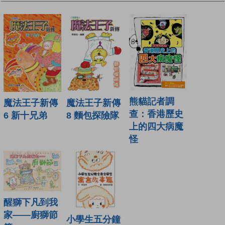
熊貓記者調
魔法王子新傳
魔法王子新傳
查：香港歷史
6 新十兄弟
8 麵包探險隊
上的四大病魔
怪
醒獅下凡到我
家——廚獅節
小學生五分鐘