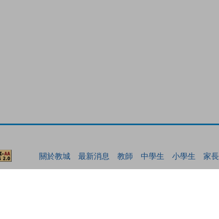
關於教城
最新消息
教師
中學生
小學生
家長
私隱政策聲明
服務條款
版權及知識產權政策