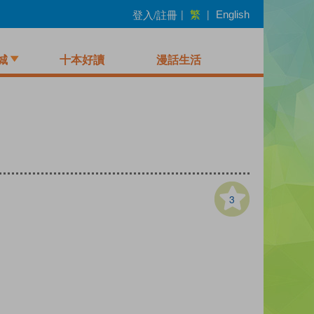
繁
登入/註冊
|
|
English
城
十本好讀
漫話生活
3