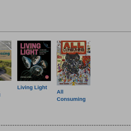
Living Light
All
g
Consuming