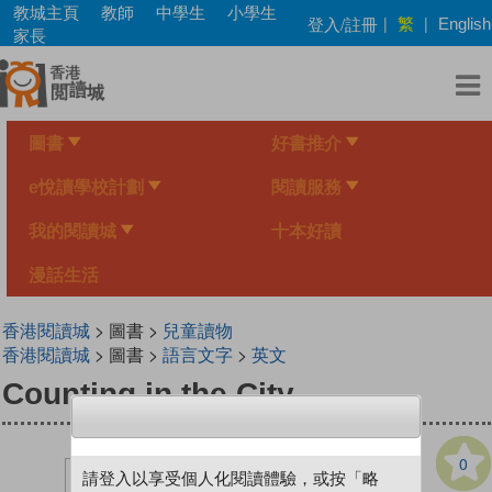
Skip
教城主頁
教師
中學生
小學生
繁
登入/註冊
|
|
English
to
家長
main
content
圖書
好書推介
e悅讀學校計劃
閱讀服務
我的閱讀城
十本好讀
漫話生活
香港閱讀城
> 圖書 >
兒童讀物
香港閱讀城
> 圖書 >
語言文字
>
英文
Counting in the City
0
請登入以享受個人化閱讀體驗，或按「略