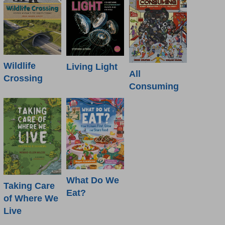
Wildlife
Living Light
All
Crossing
Consuming
What Do We
Taking Care
Eat?
of Where We
Live