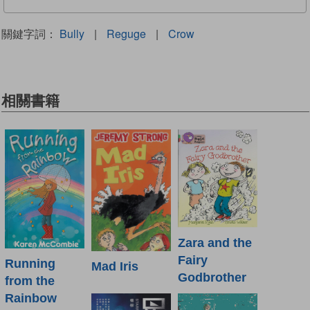
關鍵字詞：
Bully
|
Reguge
|
Crow
相關書籍
Zara and the
Fairy
Running
Mad Iris
Godbrother
from the
Rainbow