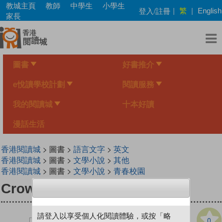
Skip
教城主頁
教師
中學生
小學生
繁
登入/註冊
|
|
English
to
家長
main
content
圖書
好書推介
e悅讀學校計劃
閱讀服務
我的閱讀城
十本好讀
漫話生活
香港閱讀城
> 圖書 >
語言文字
>
英文
香港閱讀城
> 圖書 >
文學小說
>
其他
香港閱讀城
> 圖書 >
文學小說
>
青春校園
Crow Girl
請登入以享受個人化閱讀體驗，或按「略
0