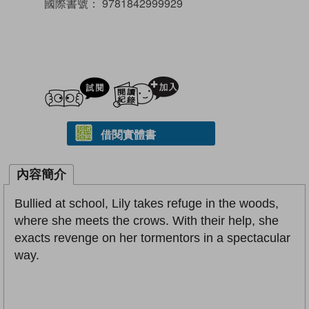
國際書號：
9781842999929
試閲
加入閱讀紀錄
借閱實體書
內容簡介
Bullied at school, Lily takes refuge in the woods,
where she meets the crows. With their help, she
exacts revenge on her tormentors in a spectacular
way.