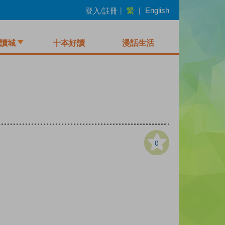
繁
登入/註冊
|
|
English
讀城
十本好讀
漫話生活
0