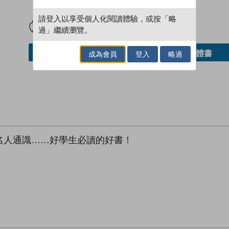
試閲
加入閱讀紀錄
請登入以享受個人化閱讀體驗，或按「略
過」繼續瀏覽。
借閱實體書
加入／閱讀電子書
成為會員
登入
略過
名人通識……好學生必讀的好書！