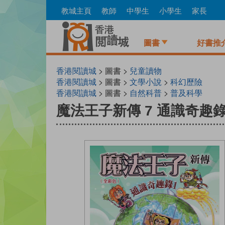
Skip
教城主頁
教師
中學生
小學生
家長
to
main
content
圖書
好書推
香港閱讀城
> 圖書 >
兒童讀物
香港閱讀城
> 圖書 >
文學小說
>
科幻歷險
香港閱讀城
> 圖書 >
自然科普
>
普及科學
魔法王子新傳 7 通識奇趣錄