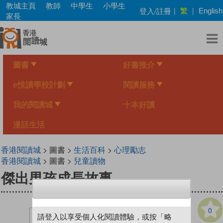
Skip
教城主頁
教師
中學生
小學生
繁
登入/註冊
|
|
English
to
家長
main
content
圖書
好書推介
e悅讀學校計劃
閱讀服務
我的閱讀城
十本好讀
漫話生活
香港閱讀城
> 圖書 >
生活百科
>
心理勵志
香港閱讀城
> 圖書 >
兒童讀物
傑出男孩成長故事
0
請登入以享受個人化閱讀體驗，或按「略