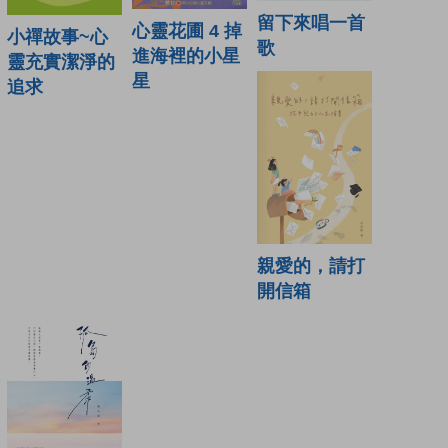
留下來唱一首
心靈花圃 4 掉
小禪故事~心
歌
進海裡的小星
靈充實潔淨的
星
追求
親愛的，請打
開信箱