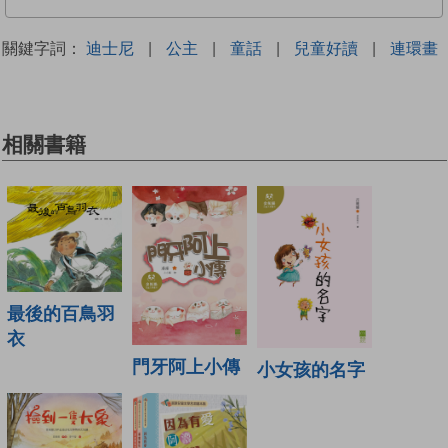
關鍵字詞：
迪士尼
|
公主
|
童話
|
兒童好讀
|
連環畫
相關書籍
最後的百鳥羽
衣
門牙阿上小傳
小女孩的名字