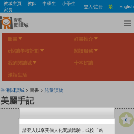
Skip
教城主頁
教師
中學生
小學生
繁
登入/註冊
|
|
English
to
家長
main
content
圖書
好書推介
e悅讀學校計劃
閱讀服務
我的閱讀城
十本好讀
漫話生活
香港閱讀城
> 圖書 >
兒童讀物
美麗手記
0
請登入以享受個人化閱讀體驗，或按「略