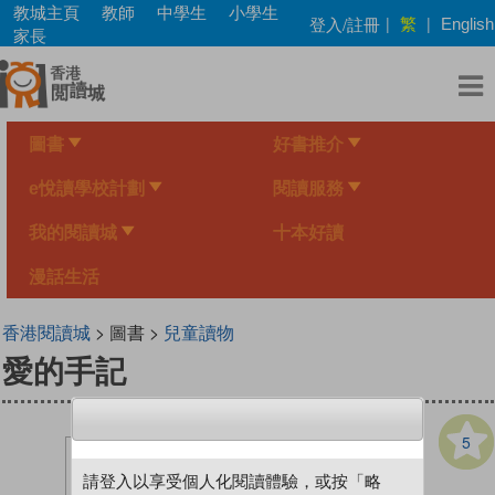
Skip
教城主頁
教師
中學生
小學生
繁
登入/註冊
|
|
English
to
家長
main
content
圖書
好書推介
e悅讀學校計劃
閱讀服務
我的閱讀城
十本好讀
漫話生活
香港閱讀城
> 圖書 >
兒童讀物
愛的手記
5
請登入以享受個人化閱讀體驗，或按「略