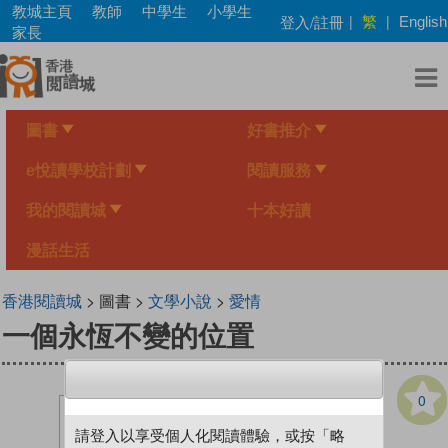
Skip
教城主頁
教師
中學生
小學生
繁
登入/註冊
|
|
English
to
家長
main
content
圖書
好書推介
e悅讀學校計劃
閱讀服務
我的閱讀城
十本好讀
漫話生活
香港閱讀城
> 圖書 >
文學小說
>
愛情
一個永恆不變的位置
0
請登入以享受個人化閱讀體驗，或按「略