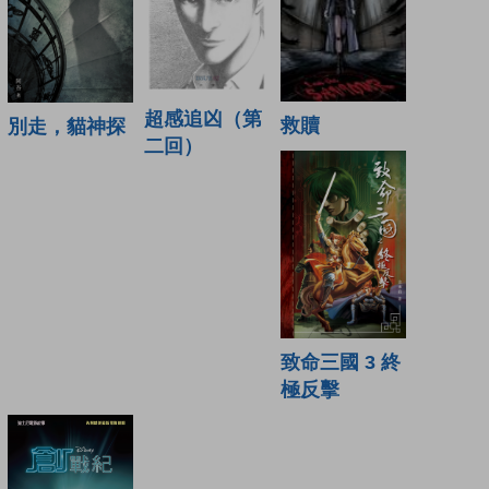
超感追凶（第
救贖
別走，貓神探
二回）
致命三國 3 終
極反擊