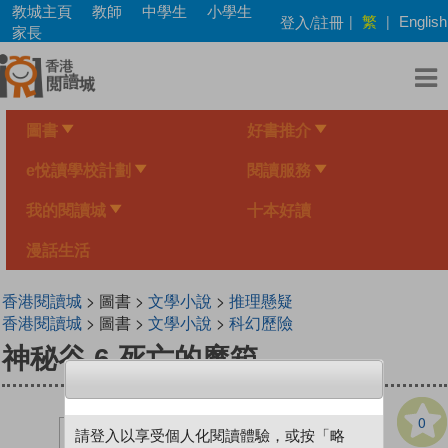
Skip
教城主頁
教師
中學生
小學生
繁
登入/註冊
|
|
English
to
家長
main
content
圖書
好書推介
e悅讀學校計劃
閱讀服務
我的閱讀城
十本好讀
漫話生活
香港閱讀城
> 圖書 >
文學小說
>
推理懸疑
香港閱讀城
> 圖書 >
文學小說
>
科幻歷險
神秘谷 6 死亡的魔箱
0
請登入以享受個人化閱讀體驗，或按「略