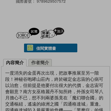
國際書號：
9789629507572
試閲
加入閱讀紀錄
借閱實體書
內容簡介
作者簡介
一度消失的金蛋再次出現，把故事推展至另一階
段！神秘谷咆哮山莊內，終於確定金志宙的心病可
以治愈，但前提是他要付出很大的代價，金志宙可
會願意？南方女巫格麗丹不知所終，外孫女司琴八
月擔心不已，想不到兩婆孫竟在「魔幻聯合國」的
交通樞紐，遙遠的綠洲之國「四通格達城」重逢。
四通格達城陷入最嚴重的危機——「黑魔症」的爆