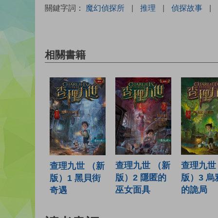
關鍵字詞：
魔幻偵探所
|
推理
|
偵探故事
|
相關書籍
查理九世 （新
查理九世
查理九世 （新
版）2 隱匿的
版）3 烏
版）1 黑貝街
巫女面具
的詭局
奇遇