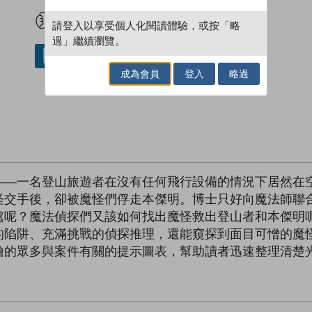
試閲
加入閱讀紀錄
請登入以享受個人化閱讀體驗，或按「略
過」繼續瀏覽。
借閱實體書
成為會員
登入
略過
——一名登山旅遊者在沒有任何飛行設備的情況下居然在
怪交手後，卻被魔怪們俘走本傑明。博士只好向魔法師聯
處呢？魔法偵探們又該如何找出魔怪救出登山者和本傑明
的陷阱、充滿挑戰的偵探推理，還能窺探到面目可憎的魔
繪的眾多與案件有關的提示圖表，幫助讀者迅速整理清楚