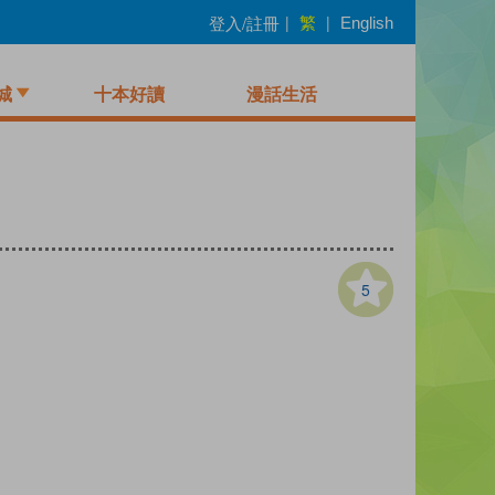
繁
登入/註冊
|
|
English
城
十本好讀
漫話生活
5