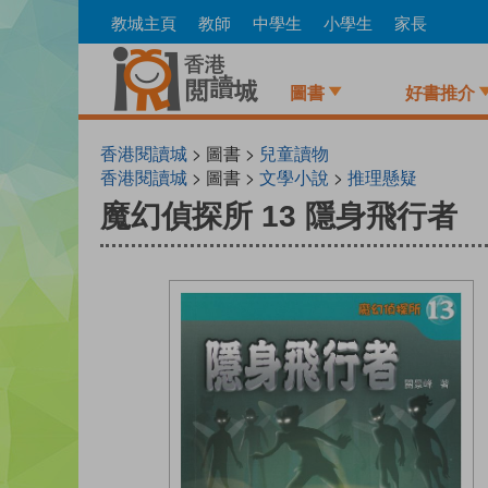
Skip
教城主頁
教師
中學生
小學生
家長
to
main
content
圖書
好書推介
香港閱讀城
> 圖書 >
兒童讀物
香港閱讀城
> 圖書 >
文學小說
>
推理懸疑
魔幻偵探所 13 隱身飛行者