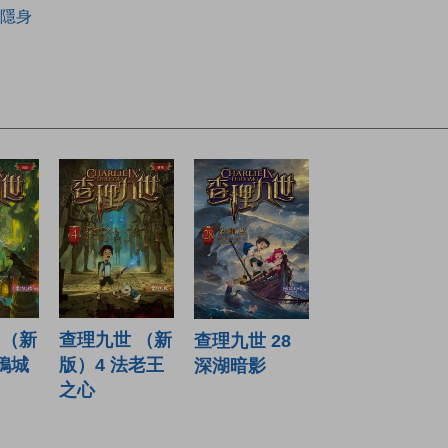
隱身
 （新
查理九世 （新
查理九世 28
鴉城
版）4 法老王
深湖暗影
之心