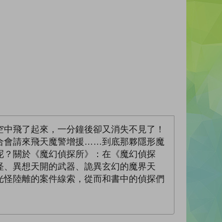
空中飛了起來，一分鐘後卻又消失不見了！
合會請來飛天魔警增援……到底那夥隱形魔
呢？關於《魔幻偵探所》：在《魔幻偵探
怪、異想天開的武器、詭異玄幻的魔界天
光怪陸離的案件線索，從而和書中的偵探們