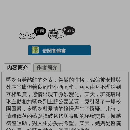
試閲
加入閱讀紀錄
借閱實體書
內容簡介
作者簡介
藍炎有着酷帥的外表，桀傲的性格，偏偏被安排與
外表平庸但善良的李小西同坐。兩人由互不理睬到
互相欣賞，感情出現了微妙變化。某天，班花唐琳
琳主動相約藍炎到主題公園遊玩，竟引發了一場校
園風暴，令藍炎對愛情的憧憬產生了懷疑。此時，
情緒低落的藍炎撞破爸爸與毒販的秘密交易，頓感
徬徨無助，對人生亦失去希望。某天，媽媽從醫院