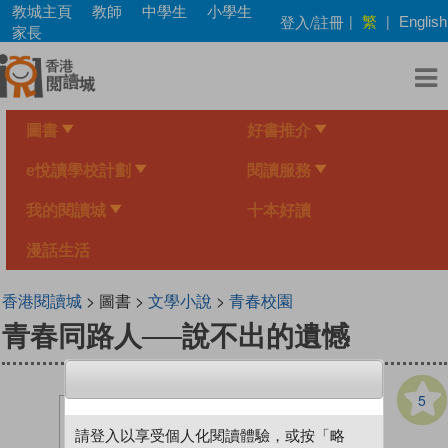
Skip
教城主頁
教師
中學生
小學生
繁
登入/註冊
|
|
English
to
家長
main
content
圖書
好書推介
e悅讀學校計劃
閱讀服務
我的閱讀城
十本好讀
漫話生活
香港閱讀城
> 圖書 >
文學小說
>
青春校園
青春同路人──說不出的遺憾
5
請登入以享受個人化閱讀體驗，或按「略