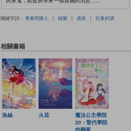
的來電，給藍炎帶來一個震撼的消息……
關鍵字詞：
青春同路人
|
校園
|
成長
|
兒童好讀
相關書籍
火花
洛絲
魔法公主學院
20：聖代學院
的懸案