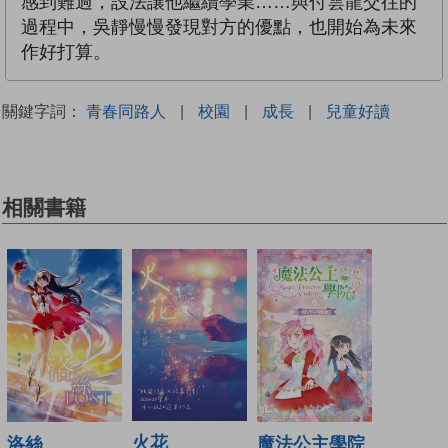
感到難過，設法讓他繼續學業……與付雲龍交往的
過程中，吳靜慢慢發現對方的優點，也開始為未來
作好打算。
關鍵字詞：
青春同路人
|
校園
|
成長
|
兒童好讀
相關書籍
火花
洛絲
魔法公主學院