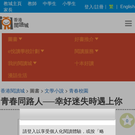
Skip
教城主頁
教師
中學生
小學生
繁
登入/註冊
|
|
English
to
家長
main
content
圖書
好書推介
e悅讀學校計劃
閱讀服務
我的閱讀城
十本好讀
漫話生活
香港閱讀城
> 圖書 >
文學小說
>
青春校園
青春同路人──幸好迷失時遇上你
0
請登入以享受個人化閱讀體驗，或按「略