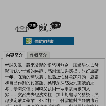
試閲
加入閱讀紀錄
借閱實體書
內容簡介
作者簡介
考試失敗，惹來父親的憤怒與無奈，讓過早失去母
親而缺少母愛的吳靜，感到無助與徬徨，只好重讀
一年。在新的班級裏，他遇上性格急躁好動，處處
和自己作對的付雲龍。吳靜深深感受到重讀的屈
辱，學業欠佳；同時父親因一宗事故而被判入
獄……突然失去經濟支柱，加上對繼母的猜疑，吳
靜決定放棄學業，外出打工。付雲龍對吳靜的遭遇