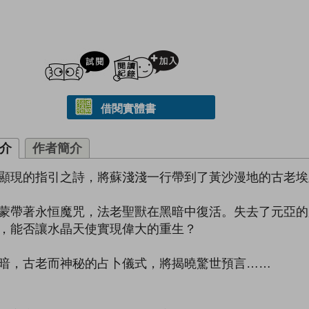
試閲
加入閱讀紀錄
借閱實體書
介
作者簡介
顯現的指引之詩，將蘇淺淺一行帶到了黃沙漫地的古老埃
蒙帶著永恒魔咒，法老聖獸在黑暗中復活。失去了元亞的
，能否讓水晶天使實現偉大的重生？
暗，古老而神秘的占卜儀式，將揭曉驚世預言……