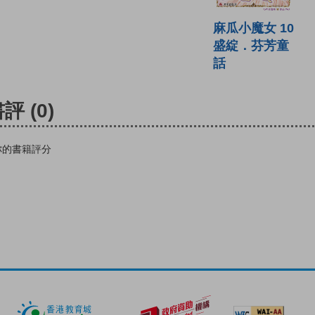
麻瓜小魔女 10
盛綻．芬芳童
話
書評
(0)
你的書籍評分