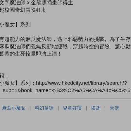
文字魔法師 x 金龍獎插畫師得主
起校園奇幻冒險狂潮
小魔女】系列
有超能力的麻瓜魔法師，遇上邪惡勢力的挑戰。為了生存
麻瓜魔法師們義無反顧地迎戰，穿越時空的冒險、驚心動
幕幕的生死較量即將上演！
籍：
女】系列：http://www.hkedcity.net/library/search/?
de_sub=1&book_name=%B3%C2%A5%CA%A4p%C5%
：
麻瓜小魔女
|
科幻童話
|
兒童好讀
|
埃及
|
天使