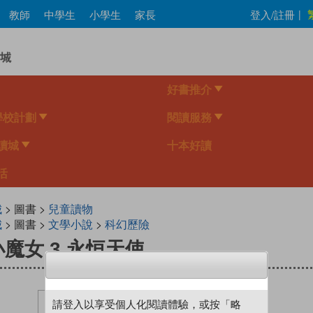
Skip
教師
中學生
小學生
家長
登入/註冊
|
to
main
content
好書推介
學校計劃
閱讀服務
讀城
十本好讀
活
城
> 圖書 >
兒童讀物
城
> 圖書 >
文學小說
>
科幻歷險
魔女 3 永恒天使
請登入以享受個人化閱讀體驗，或按「略