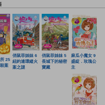
籍
麻瓜小魔女 9
俏鼠菲姊妹 6
俏鼠菲姊妹 5
 25
盛綻．玫瑰公
紐約連環縱火
長城下的秘密
殺案
主
案之謎
寶藏