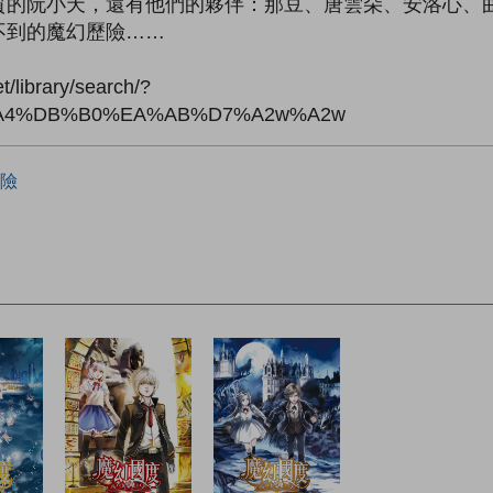
質的阮小天，還有他們的夥伴：那豆、唐雲朵、安洛心、
不到的魔幻歷險……
ibrary/search/?
5D%A4%DB%B0%EA%AB%D7%A2w%A2w
險