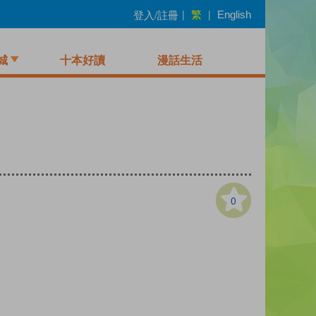
繁
登入/註冊
|
|
English
城
十本好讀
漫話生活
0