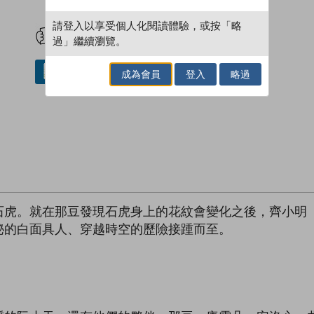
試閲
加入閱讀紀錄
請登入以享受個人化閱讀體驗，或按「略
過」繼續瀏覽。
借閱實體書
成為會員
登入
略過
石虎。就在那豆發現石虎身上的花紋會變化之後，齊小明
秘的白面具人、穿越時空的歷險接踵而至。