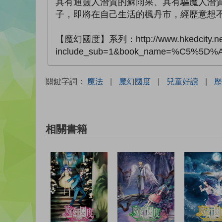
具有通靈人潛質的蘇雨果、具有驅魔人潛
子，即將在自己生活的楓丹市，經歷意想
【魔幻國度】系列：http://www.hkedcity.net/l
include_sub=1&book_name=%C5%
關鍵字詞：
魔法
|
魔幻國度
|
兒童好讀
|
歷
相關書籍