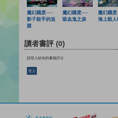
魔幻國度──
魔幻國度──
魔幻國度
影子殺手的追
吸血鬼之淚
海上殺人
蹤
讀者書評
(0)
請登入給你的書籍評分
登入