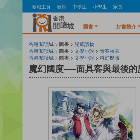
Skip
教城主頁
教師
中學生
小學生
家長
to
main
content
圖書
好書推介
香港閱讀城
> 圖書 >
兒童讀物
香港閱讀城
> 圖書 >
文學小說
>
青春校園
香港閱讀城
> 圖書 >
文學小說
>
科幻歷險
魔幻國度──面具客與最後的