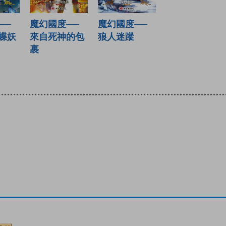
──
魔幻國度──
魔幻國度──
蝶妖
狼人迷蹤
來自死神的包
裹