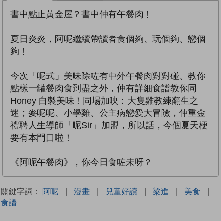
書中點止黃金屋？書中仲有午餐肉﹗
夏日炎炎，阿呢繼續帶讀者食個夠、玩個夠、戀個
夠﹗
今次「呢式」美味除咗有中外午餐肉對對碰、教你
點樣一罐餐肉食到盡之外，仲有詳細食譜教你同
Honey 自製美味！同場加映：大隻雞教練翻生之
迷；麥呢呢、小學雞、公主病戀愛大冒險，仲重金
禮聘人生導師「呢Sir」加盟，所以話，今個夏天梗
要有本門口啦！
《阿呢午餐肉》，你今日食咗未呀？
關鍵字詞：
阿呢
|
漫畫
|
兒童好讀
|
梁進
|
美食
|
食譜