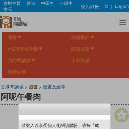
Skip
教城主頁
教師
中學生
小學生
繁
登入/註冊
|
|
English
to
家長
main
content
圖書
好書推介
e悅讀學校計劃
閱讀服務
我的閱讀城
十本好讀
漫話生活
香港閱讀城
> 圖書 >
漫畫及繪本
阿呢午餐肉
0
請登入以享受個人化閱讀體驗，或按「略