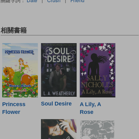
關鍵字詞：
Date
|
Crush
|
Friend
相關書籍
Soul Desire
A Lily, A
Princess
Rose
Flower