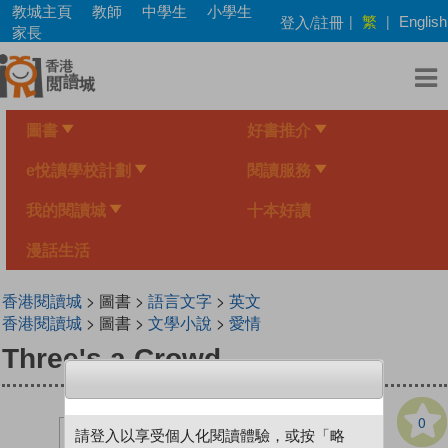
Skip
教城主頁
教師
中學生
小學生
繁
登入/註冊
|
|
English
to
家長
main
content
圖書
好書推介
e悅讀學校計劃
閱讀服務
我的閱讀城
十本好讀
漫話生活
香港閱讀城
> 圖書 >
語言文字
>
英文
香港閱讀城
> 圖書 >
文學小說
>
愛情
Three's a Crowd
0
請登入以享受個人化閱讀體驗，或按「略