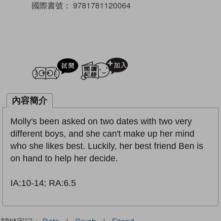
國際書號：
9781781120064
試閲
加入閱讀紀錄
內容簡介
Molly's been asked on two dates with two very
different boys, and she can't make up her mind
who she likes best. Luckily, her best friend Ben is
on hand to help her decide.
IA:10-14; RA:6.5