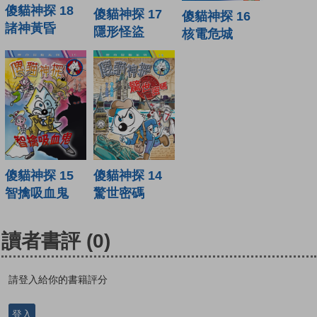
傻貓神探 18
傻貓神探 17
傻貓神探 16
諸神黃昏
隱形怪盜
核電危城
傻貓神探 15
傻貓神探 14
智擒吸血鬼
驚世密碼
讀者書評
(0)
請登入給你的書籍評分
登入