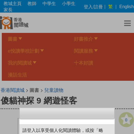
Skip
教城主頁
教師
中學生
小學生
繁
登入/註冊
|
|
English
to
家長
main
content
圖書
好書推介
e悅讀學校計劃
閱讀服務
我的閱讀城
十本好讀
漫話生活
香港閱讀城
> 圖書 >
兒童讀物
傻貓神探 9 網遊怪客
0
請登入以享受個人化閱讀體驗，或按「略