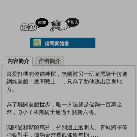
試閲
加入閱讀紀錄
借閱實體書
內容簡介
作者簡介
喜愛打機的傻貓神探，無端被另一玩家黑騎士拉進
網絡遊戲「魔間戰士」，只為了助他逃出這鬼地
方。
為了離開遊戲世界，唯一方法就是儲夠一百萬金
幣，Ｑ小子和黑騎士遂過五關斬六將。
闖關過程驚險萬分，分別遇上透明人、青蛙將軍等
強勁對手，儲夠金幣看似遙遙無期……