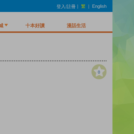
繁
登入/註冊
|
|
English
城
十本好讀
漫話生活
0