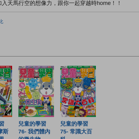
入天馬行空的想像力，跟你一起穿越時home！！
比
習
兒童的學習
兒童的學習
爾摩斯
76- 我們體內
75- 常識大百