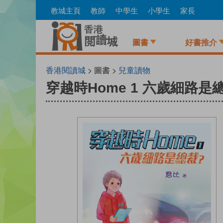
Skip
教城主頁
教師
中學生
小學生
家長
to
main
content
圖書
好書推介
香港閱讀城
> 圖書 >
兒童讀物
穿越時Home 1 六歲細路是