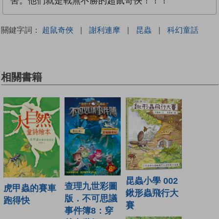
害。他們就是戰無不勝的超鼠奇俠！！！
關鍵字詞：
超鼠奇俠
|
謝利連摩
|
昆蟲
|
科幻童話
相關書籍
昆蟲小學 002
查理九世彩圖
虎甲蟲的賽車
鍬形蟲飛行大
版．不可思議
跑得快
賽
事件簿8：穿