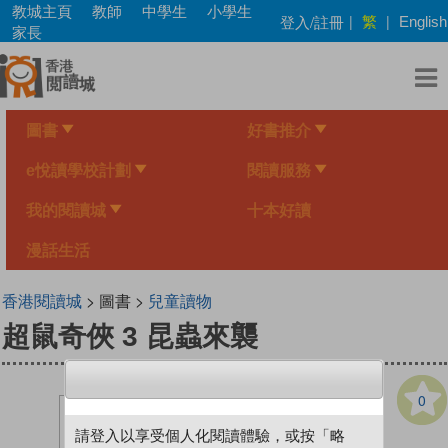
Skip
教城主頁
教師
中學生
小學生
繁
登入/註冊
|
|
English
to
家長
main
content
圖書
好書推介
e悅讀學校計劃
閱讀服務
我的閱讀城
十本好讀
漫話生活
香港閱讀城
> 圖書 >
兒童讀物
超鼠奇俠 3 昆蟲來襲
0
請登入以享受個人化閱讀體驗，或按「略