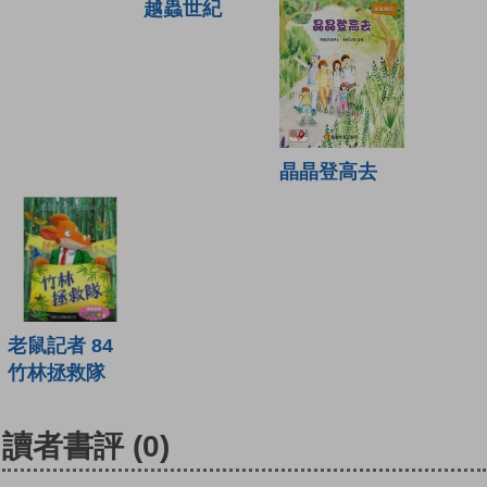
越蟲世紀
晶晶登高去
老鼠記者 84
竹林拯救隊
讀者書評
(0)