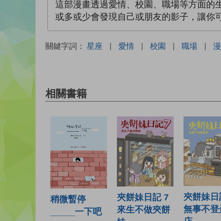
這部漫畫透過愛情、校園、職場等方面的生
或多或少會發現自己或朋友的影子，讓你
關鍵字詞：
星座
|
愛情
|
校園
|
職場
|
漫
相關書籍
夾餅妹日記
夾餅妹日記 7
稍微暫停
無事不登
來生不做夾餅
_____一下吧