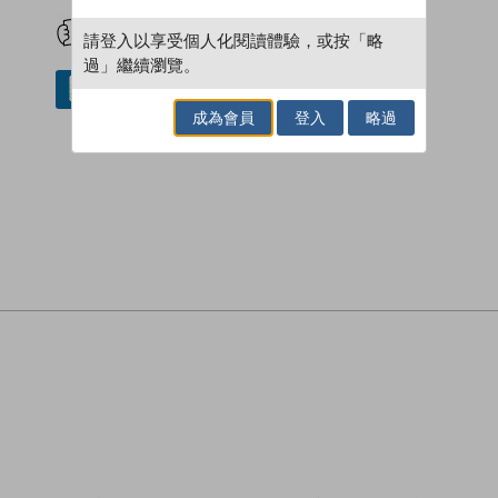
試閲
加入閱讀紀錄
請登入以享受個人化閱讀體驗，或按「略
過」繼續瀏覽。
借閱實體書
成為會員
登入
略過