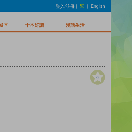
繁
登入/註冊
|
|
English
城
十本好讀
漫話生活
0