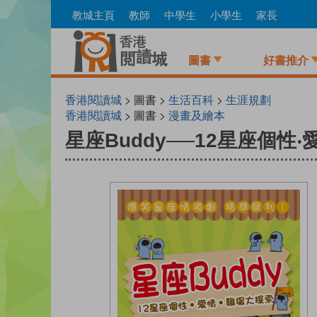
Skip
教城主頁
教師
中學生
小學生
家長
to
main
content
圖書
好書推介
香港閱讀城
> 圖書 >
生活百科
>
生涯規劃
香港閱讀城
> 圖書 >
漫畫及繪本
星座Buddy──12星座個性