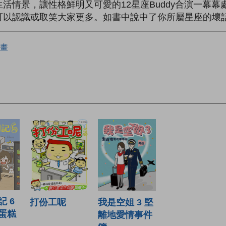
活情景，讓性格鮮明又可愛的12星座Buddy合演一幕
可以認識或取笑大家更多。如書中說中了你所屬星座的壞
畫
 6
打份工呢
我是空姐 3 堅
蛋糕
離地愛情事件