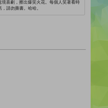
幕處境喜劇，擦出爆笑火花。每個人笑著看時
話，請勿撕書。哈哈。