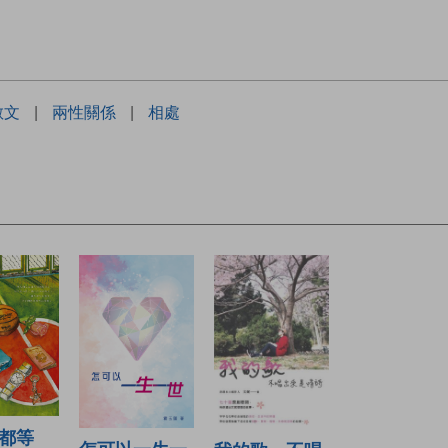
散文
|
兩性關係
|
相處
都等