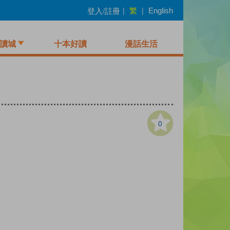
繁
登入/註冊
|
|
English
讀城
十本好讀
漫話生活
0