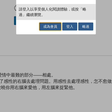
試閲
加入閱讀紀錄
請登入以享受個人化閱讀體驗，或按「略
過」繼續瀏覽。
借閱實體書
成為會員
登入
略過
愛情中最難的部分——相處。
錯了感性的右腦去處理問題。用感性去處理感性，怎不愈做
，教曉你用右腦來愛他，用左腦來捉緊他。