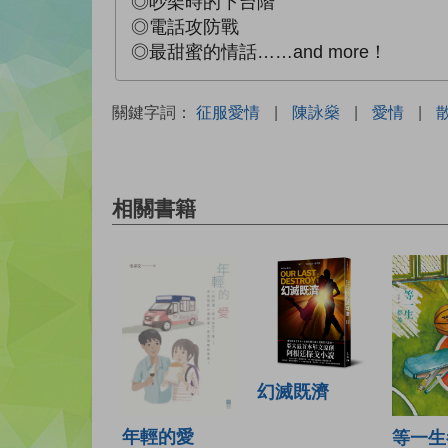
◎吵架時的下台階
◎電話攻防戰
◎最甜蜜的情話……and more！
關鍵字詞：
征服愛情
|
陳詠燊
|
愛情
|
相關書籍
幻滅既濟
年輕的愛
等一生