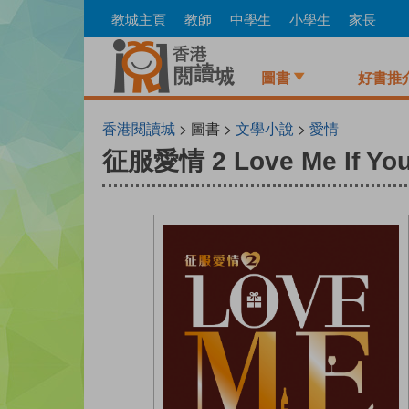
Skip
教城主頁
教師
中學生
小學生
家長
to
main
content
圖書
好書推
香港閱讀城
> 圖書 >
文學小說
>
愛情
征服愛情 2 Love Me If Yo