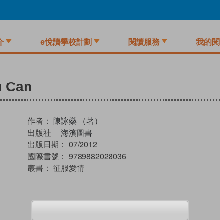
介
e悅讀學校計劃
閱讀服務
我的閱
u Can
作者：
陳詠燊 （著）
出版社：
海濱圖書
出版日期：
07/2012
國際書號：
9789882028036
叢書：
征服愛情