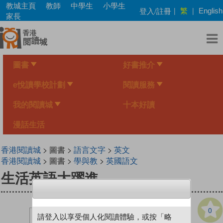
Skip
教城主頁
教師
中學生
小學生
繁
登入/註冊
|
|
English
to
家長
main
content
圖書
好書推介
e悅讀學校計劃
閱讀服務
我的閱讀城
十本好讀
漫話生活
香港閱讀城
> 圖書 >
語言文字
>
英文
香港閱讀城
> 圖書 >
學與教
>
英國語文
生活英語大躍進
0
請登入以享受個人化閱讀體驗，或按「略