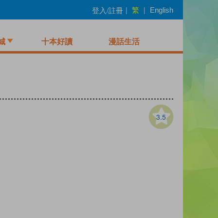
繁
登入/註冊
|
|
English
城
十本好讀
漫話生活
3.5