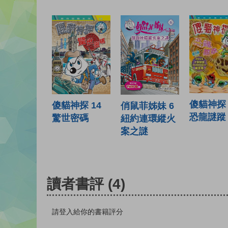
傻貓神探 
傻貓神探 14
俏鼠菲姊妹 6
恐龍謎蹤
驚世密碼
紐約連環縱火
案之謎
讀者書評
(4)
請登入給你的書籍評分