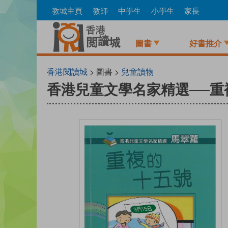
Skip
教城主頁
教師
中學生
小學生
家長
to
main
content
圖書
好書推介
香港閱讀城
> 圖書 >
兒童讀物
香港兒童文學名家精選──重