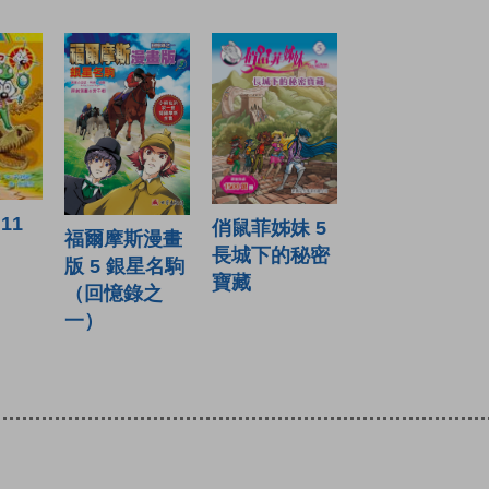
11
俏鼠菲姊妹 5
福爾摩斯漫畫
長城下的秘密
版 5 銀星名駒
寶藏
（回憶錄之
一）