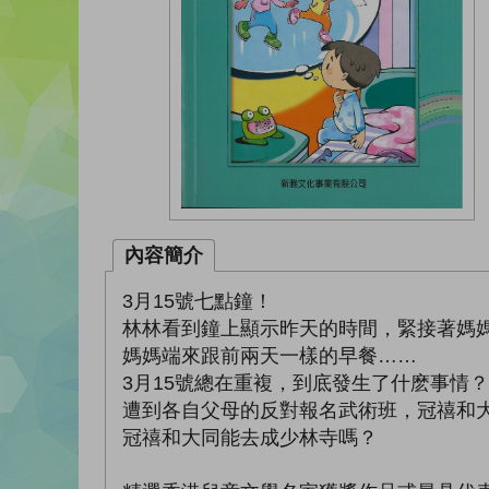
內容簡介
3月15號七點鐘！
林林看到鐘上顯示昨天的時間，緊接著媽媽
媽媽端來跟前兩天一樣的早餐……
3月15號總在重複，到底發生了什麽事情？
遭到各自父母的反對報名武術班，冠禧和
冠禧和大同能去成少林寺嗎？