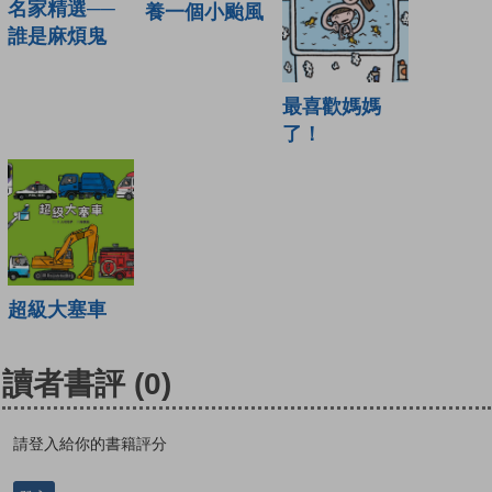
名家精選──
養一個小颱風
誰是麻煩鬼
最喜歡媽媽
了！
超級大塞車
讀者書評
(0)
請登入給你的書籍評分