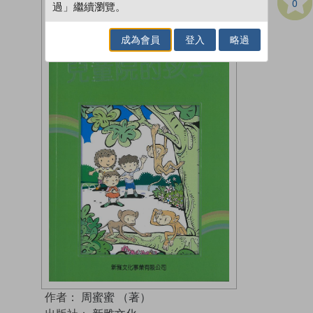
0
過」繼續瀏覽。
成為會員
登入
略過
作者：
周蜜蜜 （著）