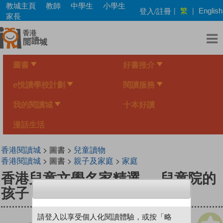
Skip
教城主頁
教師
中學生
小學生
繁
登入/註冊
|
|
English
to
家長
main
content
圖書
好書推介
e悅讀學校計劃
閱讀服務
我的閱讀城
十本好讀
漫話生活
香港閱讀城
> 圖書 >
兒童讀物
香港閱讀城
> 圖書 >
親子及家庭
>
家庭
香港兒童文學名家精選──兒童院的
孩子
請登入以享受個人化閱讀體驗，或按「略