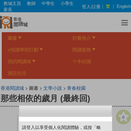
Skip
教城主頁
教師
中學生
小學生
繁
登入/註冊
|
|
English
to
家長
main
content
圖書
好書推介
e悅讀學校計劃
閱讀服務
我的閱讀城
十本好讀
漫話生活
香港閱讀城
> 圖書 >
文學小說
>
青春校園
那些相依的歲月 (最終回)
0
請登入以享受個人化閱讀體驗，或按「略