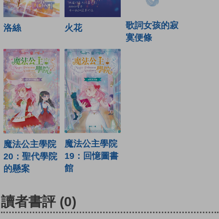
歌詞女孩的寂
火花
洛絲
寞便條
魔法公主學院
魔法公主學院
19：回憶圖書
20：聖代學院
館
的懸案
讀者書評
(0)