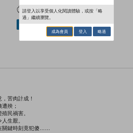
試閲
加入閱讀紀錄
請登入以享受個人化閱讀體驗，或按「略
過」繼續瀏覽。
借閱實體書
成為會員
登入
略過
意，苦肉計成！
姨遭殃；
證殖民禍害。
令人生厭。
在關鍵時刻竟犯傻……