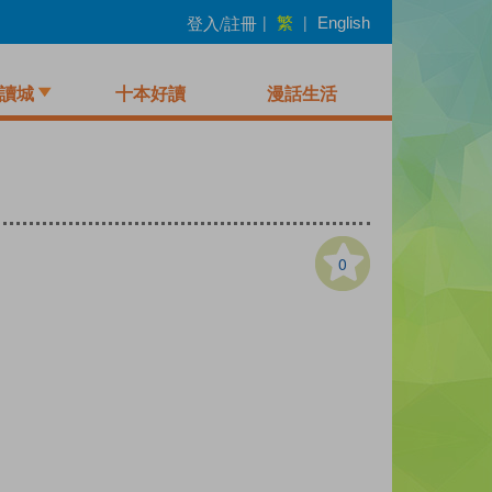
繁
登入/註冊
|
|
English
讀城
十本好讀
漫話生活
0