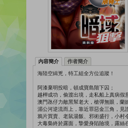
內容簡介
作者簡介
海陸空緝兇，特工組全方位追蹤！
阿漆棄明投暗，頓成寶島階下囚；
越柙成功，偷渡出境，走私船上真病假
澳門氹仔力敵黑幫老大，槍彈無眼，蘭
湄公河逆流而上，靠近罪惡金三角，見
鴉片買賣、老鼠湯飯、邪術盛行，小村
大毒梟終於露面，摯愛身陷險境，露絲