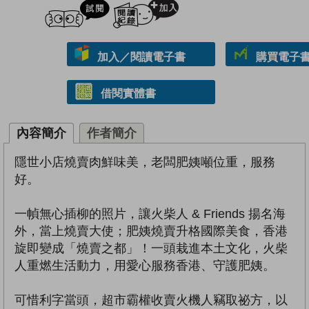
試閲
加入閱讀紀錄
加入／閱讀電子書
購買電子書 
借閱實體書
內容簡介
作者簡介
隱世小店燒賣肉鮮味美，老闆肥姨噸位重，服務
好。
一幀無心插柳的照片，讓火柴人 & Friends 揚名海
外，當上燒賣大使；肥姨燒賣升格國際美食，香港
旋即變成「燒賣之都」！一頭栽進本土文化，火柴
人重燃生活動力，用愛心服務香港、守護肥姨。
可惜利字當頭，超市霸權收賣火機人竊取祕方，以