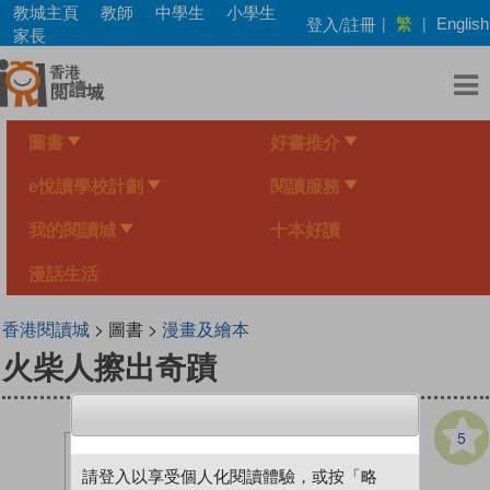
Skip
教城主頁
教師
中學生
小學生
繁
登入/註冊
|
|
English
to
家長
main
content
圖書
好書推介
e悅讀學校計劃
閱讀服務
我的閱讀城
十本好讀
漫話生活
香港閱讀城
> 圖書 >
漫畫及繪本
火柴人擦出奇蹟
5
請登入以享受個人化閱讀體驗，或按「略