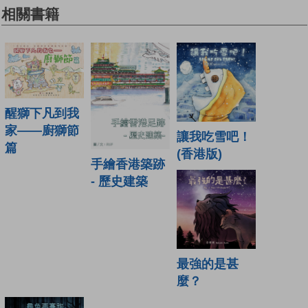
相關書籍
醒獅下凡到我
家——廚獅節
讓我吃雪吧！
篇
(香港版)
手繪香港築跡
- 歷史建築
最強的是甚
麼？