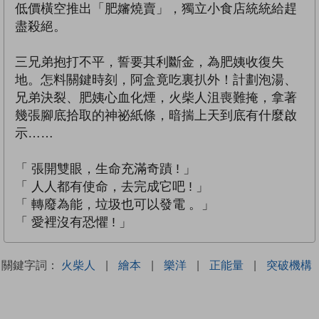
低價橫空推出「肥嬸燒賣」，獨立小食店統統給趕
盡殺絕。
三兄弟抱打不平，誓要其利斷金，為肥姨收復失
地。怎料關鍵時刻，阿盒竟吃裏扒外！計劃泡湯、
兄弟決裂、肥姨心血化煙，火柴人沮喪難掩，拿著
幾張腳底拾取的神祕紙條，暗揣上天到底有什麼啟
示……
「 張開雙眼，生命充滿奇蹟 ! 」
「 人人都有使命，去完成它吧 ! 」
「 轉廢為能，垃圾也可以發電 。」
「 愛裡沒有恐懼 ! 」
關鍵字詞：
火柴人
|
繪本
|
樂洋
|
正能量
|
突破機構