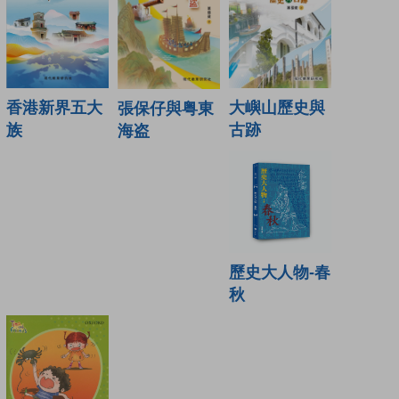
香港新界五大
大嶼山歷史與
張保仔與粤東
族
古跡
海盗
歷史大人物-春
秋