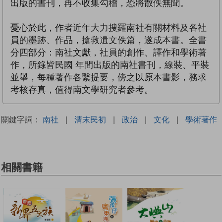
出版的書刊，再不收集勾稽，恐將散佚無聞。
憂心於此，作者近年大力搜羅南社有關材料及各社
員的墨跡、作品，搶救遺文佚篇，遂成本書。全書
分四部分：南社文獻，社員的創作、譯作和學術著
作，所錄皆民國 年間出版的南社書刊，線裝、平裝
並舉，每種著作各繫提要，傍之以原本書影，務求
考核存真，值得南文學研究者參考。
關鍵字詞：
南社
|
清末民初
|
政治
|
文化
|
學術著作
相關書籍