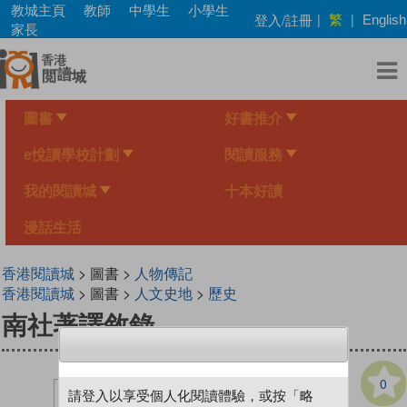
Skip
教城主頁
教師
中學生
小學生
繁
登入/註冊
|
|
English
to
家長
main
content
圖書
好書推介
e悅讀學校計劃
閱讀服務
我的閱讀城
十本好讀
漫話生活
香港閱讀城
> 圖書 >
人物傳記
香港閱讀城
> 圖書 >
人文史地
>
歷史
南社著譯敘錄
0
請登入以享受個人化閱讀體驗，或按「略