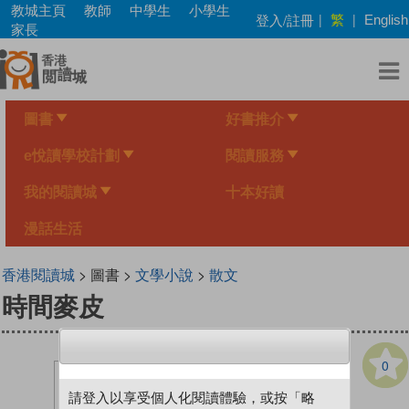
Skip
教城主頁
教師
中學生
小學生
繁
登入/註冊
|
|
English
to
家長
main
content
圖書
好書推介
e悅讀學校計劃
閱讀服務
我的閱讀城
十本好讀
漫話生活
香港閱讀城
> 圖書 >
文學小說
>
散文
時間麥皮
0
請登入以享受個人化閱讀體驗，或按「略