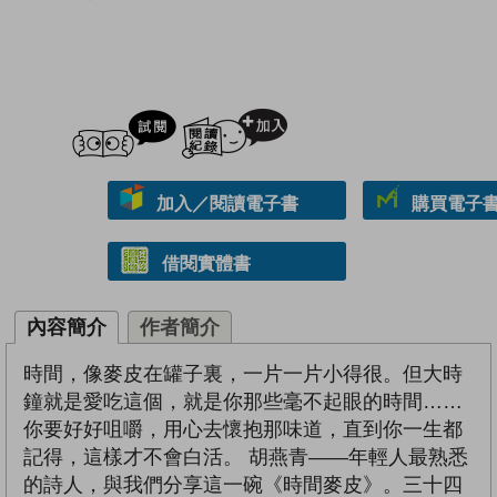
試閲
加入閱讀紀錄
加入／閱讀電子書
購買電子書 
借閱實體書
內容簡介
作者簡介
時間，像麥皮在罐子裏，一片一片小得很。但大時
鐘就是愛吃這個，就是你那些毫不起眼的時間……
你要好好咀嚼，用心去懷抱那味道，直到你一生都
記得，這樣才不會白活。 胡燕青——年輕人最熟悉
的詩人，與我們分享這一碗《時間麥皮》。三十四