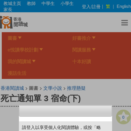
Skip
教城主頁
教師
中學生
小學生
繁
登入/註冊
|
|
English
to
家長
main
content
圖書
好書推介
e悅讀學校計劃
閱讀服務
我的閱讀城
十本好讀
漫話生活
香港閱讀城
> 圖書 >
文學小說
>
推理懸疑
死亡通知單 3 宿命(下)
0
請登入以享受個人化閱讀體驗，或按「略