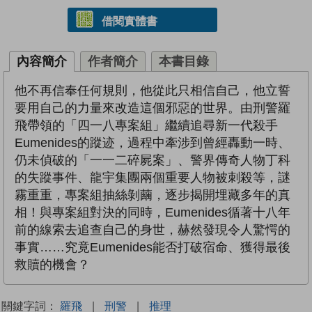
借閱實體書
內容簡介
作者簡介
本書目錄
他不再信奉任何規則，他從此只相信自己，他立誓
要用自己的力量來改造這個邪惡的世界。由刑警羅
飛帶領的「四一八專案組」繼續追尋新一代殺手
Eumenides的蹤迹，過程中牽涉到曾經轟動一時、
仍未偵破的「一一二碎屍案」、警界傳奇人物丁科
的失蹤事件、龍宇集團兩個重要人物被刺殺等，謎
霧重重，專案組抽絲剝繭，逐步揭開埋藏多年的真
相！與專案組對決的同時，Eumenides循著十八年
前的線索去追查自己的身世，赫然發現令人驚愕的
事實……究竟Eumenides能否打破宿命、獲得最後
救贖的機會？
關鍵字詞：
羅飛
|
刑警
|
推理