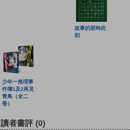
故事的那時此
刻
少年一推理事
件簿1及2再見
青鳥（全二
冊）
讀者書評
(0)