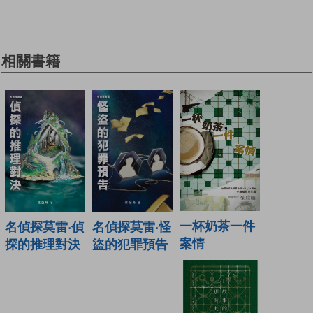
相關書籍
一杯奶茶一件
名偵探莫雷‧偵
名偵探莫雷‧怪
案情
探的推理對決
盜的犯罪預告