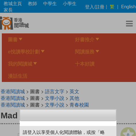
Skip
教城主頁
教師
中學生
小學生
繁
登入/註冊
|
|
English
to
家長
main
content
圖書
好書推介
e悅讀學校計劃
閱讀服務
我的閱讀城
十本好讀
漫話生活
香港閱讀城
> 圖書 >
語言文字
>
英文
香港閱讀城
> 圖書 >
文學小說
>
其他
香港閱讀城
> 圖書 >
文學小說
>
青春校園
Mad Iris
請登入以享受個人化閱讀體驗，或按「略
0