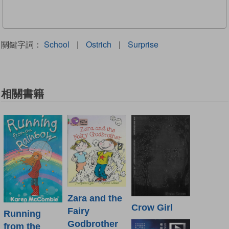
關鍵字詞：
School
|
Ostrich
|
Surprise
相關書籍
Zara and the
Crow Girl
Fairy
Running
Godbrother
from the