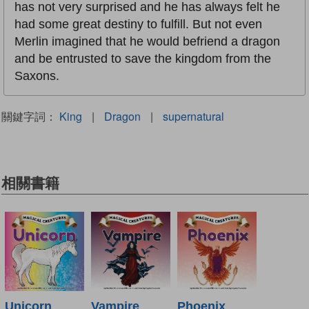
has not very surprised and he has always felt he
had some great destiny to fulfill. But not even
Merlin imagined that he would befriend a dragon
and be entrusted to save the kingdom from the
Saxons.
關鍵字詞：
King
|
Dragon
|
supernatural
相關書籍
Unicorn
Vampire
Phoenix