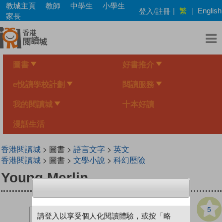
Skip
教城主頁
教師
中學生
小學生
繁
登入/註冊
|
|
English
to
家長
main
content
圖書
好書推介
e悅讀學校計劃
閱讀服務
我的閱讀城
十本好讀
漫話生活
香港閱讀城
> 圖書 >
語言文字
>
英文
香港閱讀城
> 圖書 >
文學小說
>
科幻歷險
Young Merlin
5
請登入以享受個人化閱讀體驗，或按「略