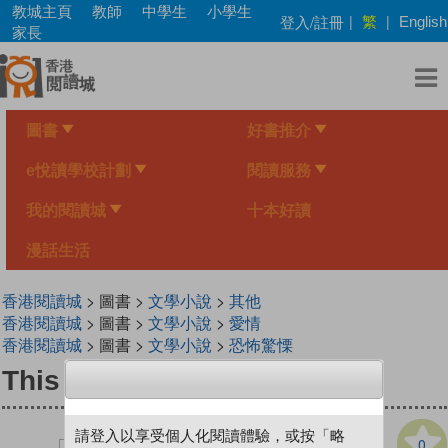
Skip
教城主頁
教師
中學生
小學生
繁
登入/註冊
|
|
English
to
家長
main
content
圖書
好書推介
e悅讀學校計劃
閱讀服務
我的閱讀城
十本好讀
漫話生活
香港閱讀城
> 圖書 >
文學小說
>
其他
香港閱讀城
> 圖書 >
文學小說
>
愛情
香港閱讀城
> 圖書 >
文學小說
>
恐怖驚慄
This Boy
請登入以享受個人化閱讀體驗，或按「略
0