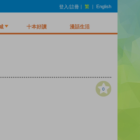
繁
登入/註冊
|
|
English
城
十本好讀
漫話生活
0