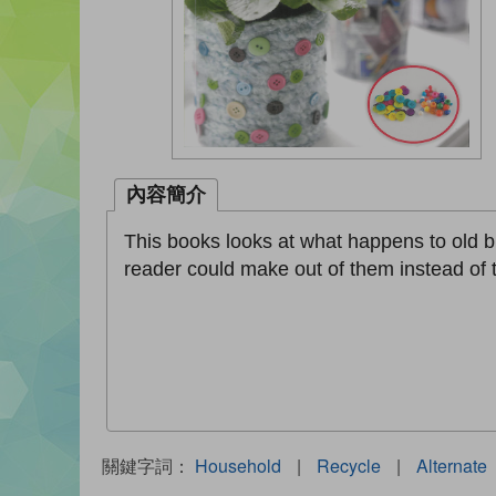
內容簡介
This books looks at what happens to old bu
reader could make out of them instead of
關鍵字詞：
Household
|
Recycle
|
Alternate