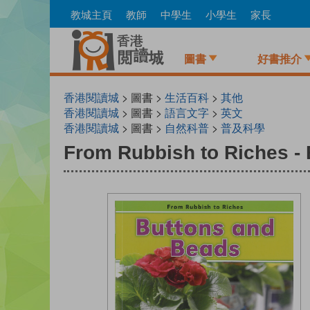
Skip
教城主頁
教師
中學生
小學生
家長
to
main
content
圖書
好書推介
香港閱讀城
> 圖書 >
生活百科
>
其他
香港閱讀城
> 圖書 >
語言文字
>
英文
香港閱讀城
> 圖書 >
自然科普
>
普及科學
From Rubbish to Riches -