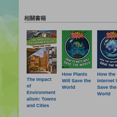
相關書籍
How Plants
How the
The Impact
Will Save the
Internet 
of
World
Save the
Environment
World
alism: Towns
and Cities