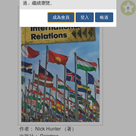
過」繼續瀏覽。
0
成為會員
登入
略過
作者：
Nick Hunter （著）
出版社：
Raintree