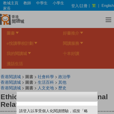
Skip
教城主頁
教師
中學生
小學生
繁
登入/註冊
|
|
English
to
家長
main
content
圖書
好書推介
e悅讀學校計劃
閱讀服務
我的閱讀城
十本好讀
漫話生活
香港閱讀城
> 圖書 >
社會科學
>
政治學
香港閱讀城
> 圖書 >
生活百科
>
其他
香港閱讀城
> 圖書 >
人文史地
>
歷史
Ethics of Politics - International
Relations
請登入以享受個人化閱讀體驗，或按「略