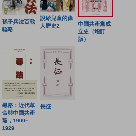
說給兒童的偉
孫子兵法百戰
中國共產黨成
人歷史2
轁略
立史（增訂
版）
尋路：近代革
長征
命與中國共產
黨，1900–
1929