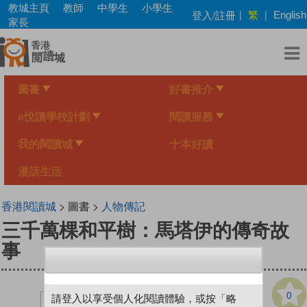
Skip
教城主頁
教師
中學生
小學生
繁
登入/註冊
|
|
English
to
家長
main
content
圖書
好書推介
e悅讀學校計劃
閱讀服務
我的閱讀城
十本好讀
漫話生活
香港閱讀城
> 圖書 >
人物傳記
三千萬棵和平樹：馬塔伊的傳奇故
事
0
請登入以享受個人化閱讀體驗，或按「略