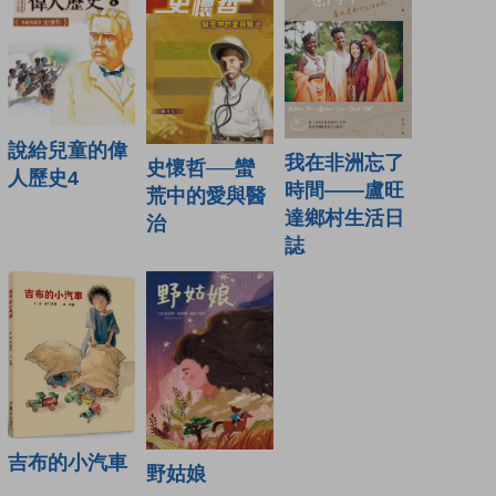
說給兒童的偉
我在非洲忘了
史懷哲──蠻
人歷史4
時間——盧旺
荒中的愛與醫
達鄉村生活日
治
誌
吉布的小汽車
野姑娘