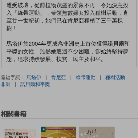
遭受破壞，從前植物茂盛的景象不再，令她決意投
入「綠帶運動」，帶領無數婦女投入種樹活動，直
至廿一世紀初，她們已在肯尼亞種植了三千萬棵
樹！
馬塔伊於2004年更成為非洲史上首位獲得諾貝爾和
平獎的女性！雖然她遭遇不少困難，卻始終堅持夢
想，追求持續發展、扶貧、民主及和平。
關鍵字詞：
馬塔伊
|
肯尼亞
|
綠帶運動
|
種樹活動
|
非洲
|
諾貝爾和平獎
相關書籍