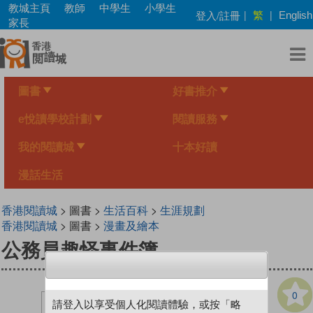
Skip
教城主頁
教師
中學生
小學生
繁
登入/註冊
|
|
English
to
家長
main
content
圖書
好書推介
e悅讀學校計劃
閱讀服務
我的閱讀城
十本好讀
漫話生活
香港閱讀城
> 圖書 >
生活百科
>
生涯規劃
香港閱讀城
> 圖書 >
漫畫及繪本
公務員趣怪事件簿
0
請登入以享受個人化閱讀體驗，或按「略