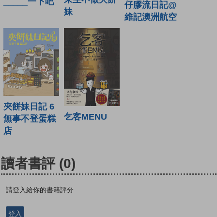
_____一下吧
仔膠流日記@
妹
維記澳洲航空
夾餅妹日記 6
乞客MENU
無事不登蛋糕
店
讀者書評
(0)
請登入給你的書籍評分
登入