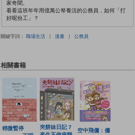
家奇聞。
看看這班年年用億萬公帑養活的公務員，如何「打
好呢份工」？
關鍵字詞：
職場生活
|
漫畫
|
公務員
相關書籍
夾餅妹日記 7
稍微暫停
空中飛傭：傭
來生不做夾餅