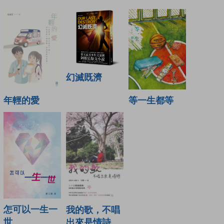
幻滅既濟
年輕的愛
等一生都等
怎可以一生一
我的歌，不唱
世
出來是情詩