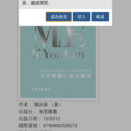
過」繼續瀏覽。
成為會員
登入
略過
作者：
陳詠燊 （著）
出版社：
海濱圖書
出版日期：
12/2012
國際書號：
9789882028272