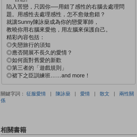
陷入苦戀，只因你──用錯了感性的右腦去處理問
題。用感性去處理感性，怎不愈做愈錯？
就讓Sunny陳詠燊成為你的戀愛軍師，
教曉你用右腦來愛他，用左腦來保護自己。
精彩內容包括：
◎失戀旅行的須知
◎應否開展不長久的愛情？
◎如何面對舊愛的新歡
◎第三者的「遊戲規則」
◎裙下之臣訓練班……and more！
關鍵字詞：
征服愛情
|
陳詠燊
|
愛情
|
散文
|
兩性關
係
相關書籍