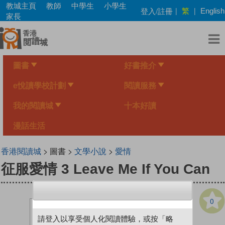
Skip
教城主頁
教師
中學生
小學生
繁
登入/註冊
|
|
English
to
家長
main
content
圖書
好書推介
e悅讀學校計劃
閱讀服務
我的閱讀城
十本好讀
漫話生活
香港閱讀城
> 圖書 >
文學小說
>
愛情
征服愛情 3 Leave Me If You Can
0
請登入以享受個人化閱讀體驗，或按「略