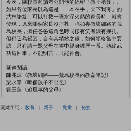
今次，陳校長向讀者公開他的絕密「教子祕笈」。
如果各位家長以為這是「一本在手，天下我有」的
武林祕笈，可以打救一班水深火熱的家長時，就會
發現，原來哪個家長沒掙扎，強如專教壞細路的荒
島校長，擔任爸爸這角色時同樣有笑有淚有掙扎。
但稱它為祕笈，自有其精妙之處，如何領略當中要
訣，只有請一眾父母在書中親身經歷一番。始終武
功這回事，不能明言，只能神會。
延伸閱讀:
陳兆焯《教壞細路——荒島校長的教育筆記》
梁永泰《哪個孩子不出色》
霍玉蓮《追風箏的父母》
關鍵字詞：
教養
|
親子
|
兒童
|
祕笈