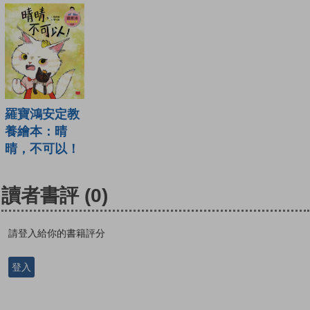
羅寶鴻安定教
養繪本：晴
晴，不可以！
讀者書評
(0)
請登入給你的書籍評分
登入