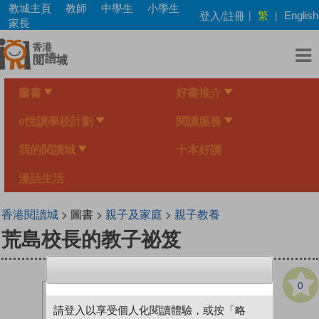
Skip
教城主頁
教師
中學生
小學生
繁
登入/註冊
|
|
English
to
家長
main
content
圖書
好書推介
e悅讀學校計劃
閱讀服務
我的閱讀城
十本好讀
漫話生活
香港閱讀城
> 圖書 >
親子及家庭
>
親子教養
荒島校長的教子祕笈
0
請登入以享受個人化閱讀體驗，或按「略