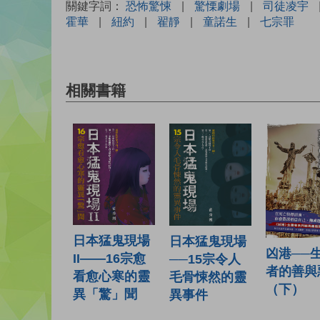
關鍵字詞：
恐怖驚悚
|
驚慄劇場
|
司徒凌宇
霍華
|
紐約
|
翟靜
|
童諾生
|
七宗罪
相關書籍
日本猛鬼現場
日本猛鬼現場
凶港──
II——16宗愈
──15宗令人
者的善與
看愈心寒的靈
毛骨悚然的靈
（下）
異「驚」聞
異事件