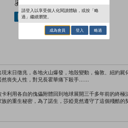
請登入以享受個人化閱讀體驗，或按「略
過」繼續瀏覽。
借閱實體書
成為會員
登入
略過
出現末日徵兆，各地火山爆發，地殼變動，倫敦、紐約屍
居然喪失人性，對兄長霍華痛下殺手……
波卡利用各自的傀儡附體回到地球展開三千多年前的終極
家族的重生秘密，為了諾生，莎婭竟然遵守了這個殘酷的