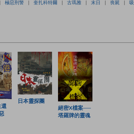
|
極惡刑警
|
奎扎科特爾
|
古瑪雅
|
末日
|
喪屍
|
吸
日本靈探團
生還
絕密X檔案──
惡
塔羅牌的靈魂