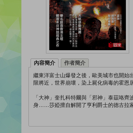
內容簡介
作者簡介
繼東洋富士山爆發之後，歐美城市也開始
限將近，世界崩壞，染上屍化病毒的霍恩
「大神」奎扎科特爾與「邪神」泰茲咯齊
身……莎婭擅自解開了亨利爵士的德古拉