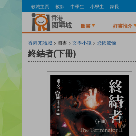
Skip
教城主頁
教師
中學生
小學生
家長
to
main
content
圖書
好書推介
香港閱讀城
> 圖書 >
文學小說
>
恐怖驚慄
終結者(下冊)