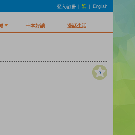
繁
登入/註冊
|
|
English
城
十本好讀
漫話生活
0