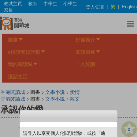
Skip
教城主頁
教師
中學生
小學生
繁
登入/註冊
|
|
English
to
家長
main
content
圖書
好書推介
e悅讀學校計劃
閱讀服務
我的閱讀城
十本好讀
漫話生活
香港閱讀城
> 圖書 >
文學小說
>
愛情
香港閱讀城
> 圖書 >
文學小說
>
散文
承認你的愛
0
請登入以享受個人化閱讀體驗，或按「略