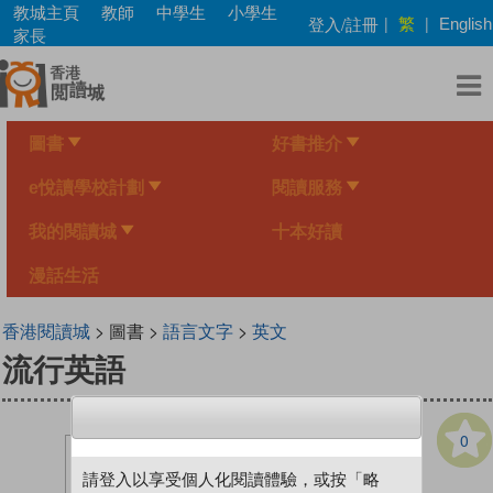
Skip
教城主頁
教師
中學生
小學生
繁
登入/註冊
|
|
English
to
家長
main
content
圖書
好書推介
e悅讀學校計劃
閱讀服務
我的閱讀城
十本好讀
漫話生活
香港閱讀城
> 圖書 >
語言文字
>
英文
流行英語
0
請登入以享受個人化閱讀體驗，或按「略