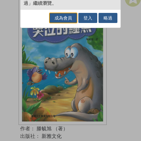
過」繼續瀏覽。
成為會員
登入
略過
作者：
滕毓旭 （著）
出版社：
新雅文化