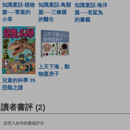
知識童話‧鳥類
知識童話‧植物
知識童話‧海洋
篇──三條腿
篇──害羞的
篇──老鯊魚
的醫生
小草
的書籤
上天下海，動
物蓋房子
兒童的科學 35
恐龍之謎
讀者書評
(2)
請登入給你的書籍評分