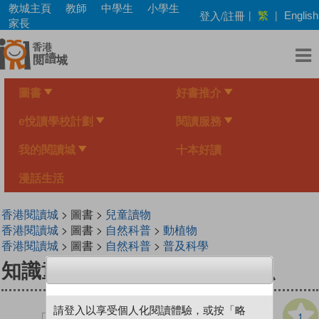
Skip
教城主頁
教師
中學生
小學生
繁
登入/註冊
|
|
English
to
家長
main
content
圖書
好書推介
e悅讀學校計劃
閱讀服務
我的閱讀城
十本好讀
漫話生活
香港閱讀城
> 圖書 >
兒童讀物
香港閱讀城
> 圖書 >
自然科普
>
動植物
香港閱讀城
> 圖書 >
自然科普
>
普及科學
知識童話‧動物篇──哭泣的鱷魚
請登入以享受個人化閱讀體驗，或按「略
1