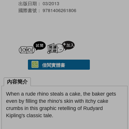
出版日期：
03/2013
國際書號：
9781406261806
試閲
加入閱讀紀錄
借閱實體書
內容簡介
When a rude rhino steals a cake, the baker gets
even by filling the rhino's skin with itchy cake
crumbs in this graphic retelling of Rudyard
Kipling's classic tale.