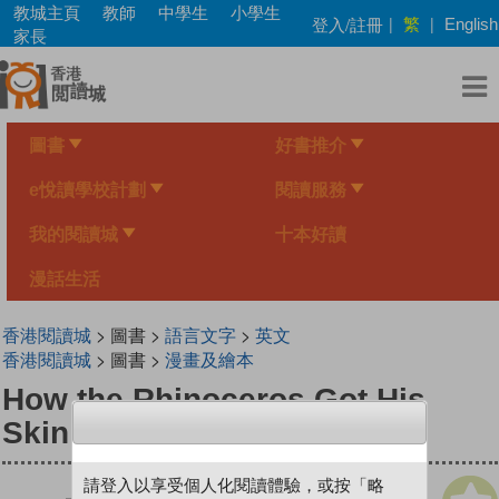
Skip
教城主頁
教師
中學生
小學生
繁
登入/註冊
|
|
English
to
家長
main
content
圖書
好書推介
e悅讀學校計劃
閱讀服務
我的閱讀城
十本好讀
漫話生活
香港閱讀城
> 圖書 >
語言文字
>
英文
香港閱讀城
> 圖書 >
漫畫及繪本
How the Rhinoceros Got His
Skin
請登入以享受個人化閱讀體驗，或按「略