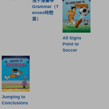
兔子漫畫學
Grammar（T
enses時態
篇）
All Signs
Point to
Soccer
Jumping to
Conclusions