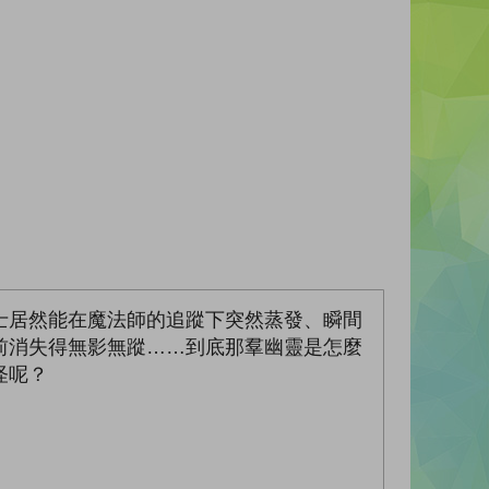
士居然能在魔法師的追蹤下突然蒸發、瞬間
前消失得無影無蹤……到底那羣幽靈是怎麼
怪呢？