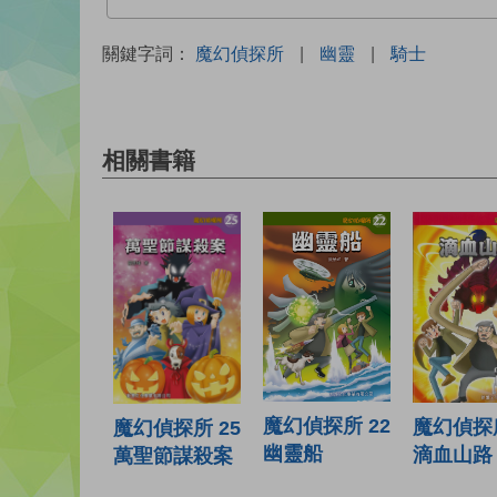
關鍵字詞：
魔幻偵探所
|
幽靈
|
騎士
相關書籍
魔幻偵探所 22
魔幻偵探所
魔幻偵探所 25
幽靈船
滴血山路
萬聖節謀殺案