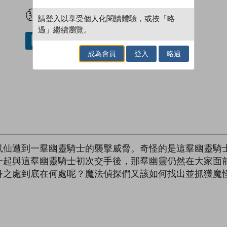
試閲
加入閱讀紀錄
請登入以享受個人化閱讀體驗，或按「略
過」繼續瀏覽。
借閱實體書
成為會員
登入
略過
鼠仙遭到一羣幽靈騎士的襲擊威脅。奇怪的是這羣幽靈騎
一起與這羣幽靈騎士初次交手後，那羣幽靈仍然在大家面
身之處到底在何處呢？魔法偵探們又該如何找出並抓獲魔