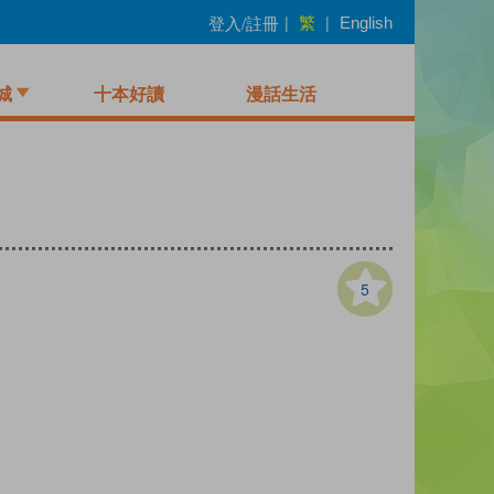
繁
登入/註冊
|
|
English
城
十本好讀
漫話生活
5