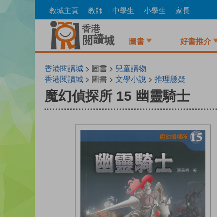
Skip
教城主頁
教師
中學生
小學生
家長
to
main
content
圖書
好書推介
香港閱讀城
> 圖書 >
兒童讀物
香港閱讀城
> 圖書 >
文學小說
>
推理懸疑
魔幻偵探所 15 幽靈騎士