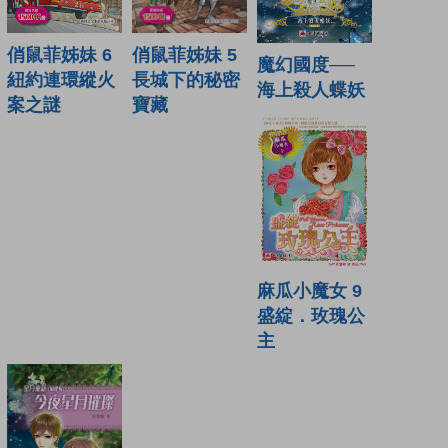
俏鼠菲姊妹 6
俏鼠菲姊妹 5
魔幻國度──
紐約連環縱火
長城下的秘密
海上殺人蝶妖
案之謎
寶藏
麻瓜小魔女 9
盛綻．玫瑰公
主