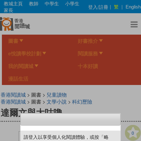
Skip
教城主頁
教師
中學生
小學生
繁
登入/註冊
|
|
English
to
家長
main
content
圖書
好書推介
e悅讀學校計劃
閱讀服務
我的閱讀城
十本好讀
漫話生活
香港閱讀城
> 圖書 >
兒童讀物
香港閱讀城
> 圖書 >
文學小說
>
科幻歷險
達爾文與大咕嚕
0
請登入以享受個人化閱讀體驗，或按「略