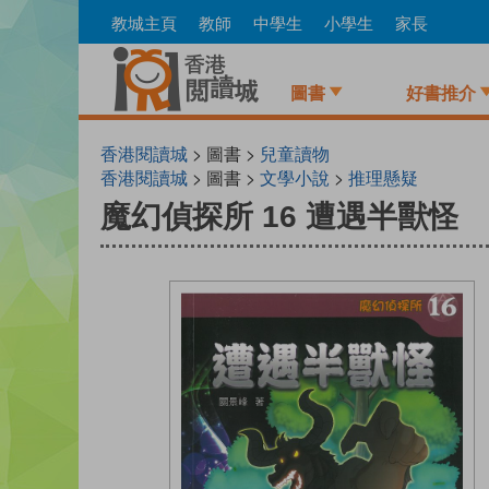
Skip
教城主頁
教師
中學生
小學生
家長
to
main
content
圖書
好書推介
香港閱讀城
> 圖書 >
兒童讀物
香港閱讀城
> 圖書 >
文學小說
>
推理懸疑
魔幻偵探所 16 遭遇半獸怪