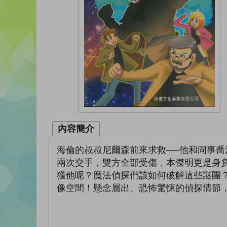
內容簡介
海倫的叔叔尼爾森前來求救──他和同事
兩次交手，雙方全部受傷，本傑明更是身
獲他呢？魔法偵探們該如何破解這些謎團
像空間！懸念層出、恐怖驚悚的偵探情節