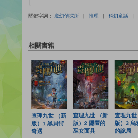
關鍵字詞：
魔幻偵探所
|
推理
|
科幻童話
|
相關書籍
查理九世 （新
查理九世
查理九世 （新
版）2 隱匿的
版）3 烏
版）1 黑貝街
巫女面具
的詭局
奇遇