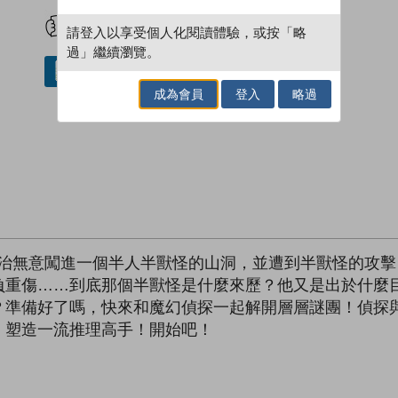
試閲
加入閱讀紀錄
請登入以享受個人化閱讀體驗，或按「略
過」繼續瀏覽。
借閱實體書
成為會員
登入
略過
喬治無意闖進一個半人半獸怪的山洞，並遭到半獸怪的攻
負重傷……到底那個半獸怪是什麼來歷？他又是出於什麼
？準備好了嗎，快來和魔幻偵探一起解開層層謎團！偵探
，塑造一流推理高手！開始吧！