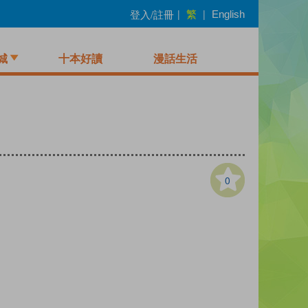
繁
登入/註冊
|
|
English
城
十本好讀
漫話生活
0