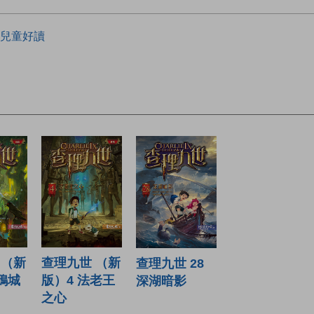
兒童好讀
 （新
查理九世 （新
查理九世 28
鴉城
版）4 法老王
深湖暗影
之心