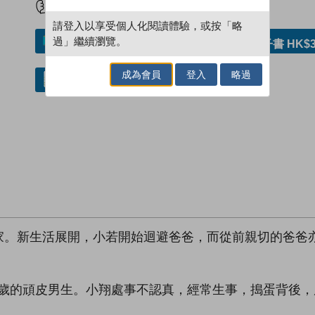
請登入以享受個人化閱讀體驗，或按「略
過」繼續瀏覽。
加入／閱讀電子書
購買電子書 HK$3
成為會員
登入
略過
借閱實體書
家。新生活展開，小若開始迴避爸爸，而從前親切的爸爸
一歲的頑皮男生。小翔處事不認真，經常生事，搗蛋背後，