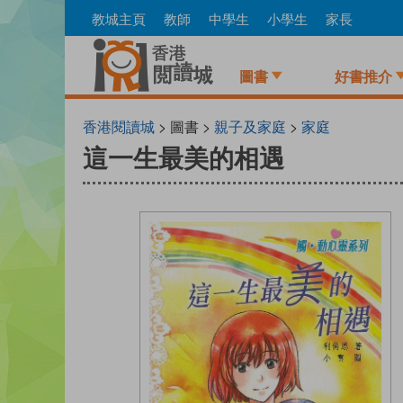
Skip
教城主頁
教師
中學生
小學生
家長
to
main
content
圖書
好書推介
香港閱讀城
> 圖書 >
親子及家庭
>
家庭
這一生最美的相遇