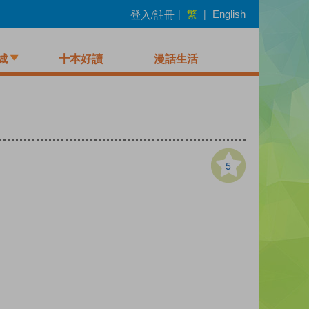
繁
登入/註冊
|
|
English
城
十本好讀
漫話生活
5