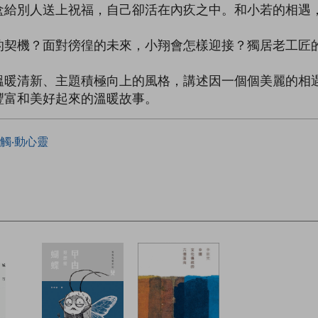
盒給別人送上祝福，自己卻活在內疚之中。和小若的相遇
的契機？面對徬徨的未來，小翔會怎樣迎接？獨居老工匠
溫暖清新、主題積極向上的風格，講述因一個個美麗的相
豐富和美好起來的溫暖故事。
觸‧動心靈