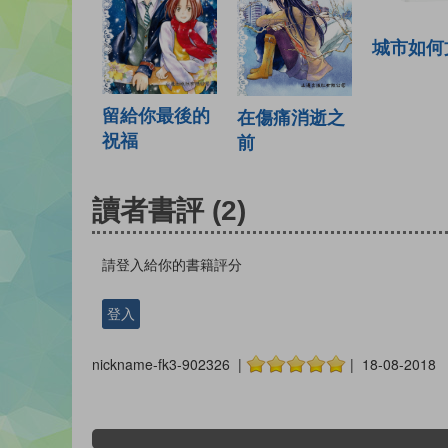
城市如何
留給你最後的
在傷痛消逝之
祝福
前
讀者書評
(2)
請登入給你的書籍評分
登入
nickname-fk3-902326 |
| 18-08-2018