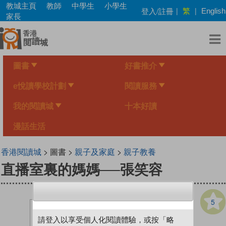
Skip
教城主頁
教師
中學生
小學生
繁
登入/註冊
|
|
English
to
家長
main
content
圖書
好書推介
e悅讀學校計劃
閱讀服務
我的閱讀城
十本好讀
漫話生活
香港閱讀城
> 圖書 >
親子及家庭
>
親子教養
直播室裏的媽媽──張笑容
5
請登入以享受個人化閱讀體驗，或按「略