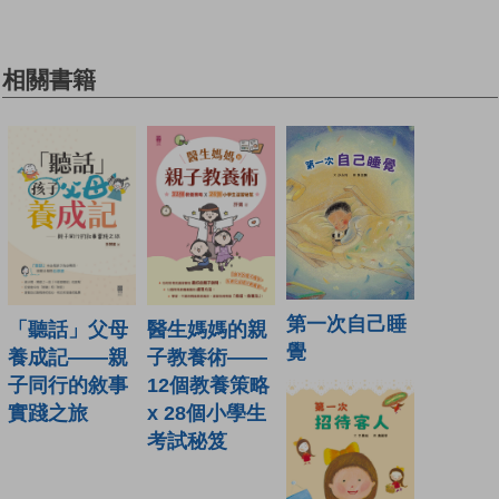
相關書籍
第一次自己睡
「聽話」父母
醫生媽媽的親
覺
養成記——親
子教養術——
子同行的敘事
12個教養策略
實踐之旅
x 28個小學生
考試秘笈